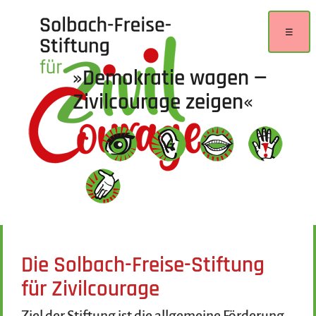
☰
»Demokratie wagen —
Zivilcourage zeigen«
Die Solbach-Freise-Stiftung
für Zivilcourage
Ziel der Stiftung ist die allgemeine Förderung